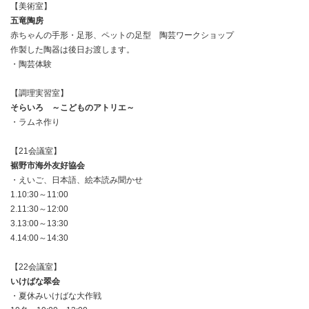
【美術室】
五竜陶房
赤ちゃんの手形・足形、ペットの足型 陶芸ワークショップ
作製した陶器は後日お渡します。
・陶芸体験
【調理実習室】
そらいろ ～こどものアトリエ～
・ラムネ作り
【21会議室】
裾野市海外友好協会
・えいご、日本語、絵本読み聞かせ
1.10:30～11:00
2.11:30～12:00
3.13:00～13:30
4.14:00～14:30
【22会議室】
いけばな翠会
・夏休みいけばな大作戦