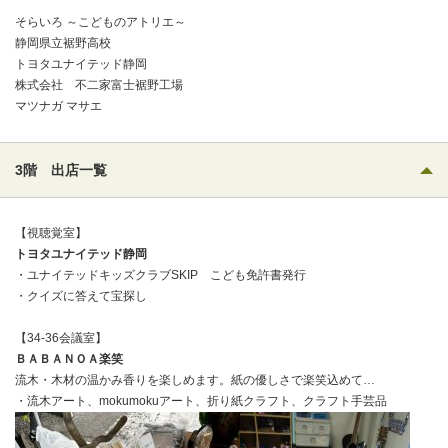
そらいろ ～こどものアトリエ～
静岡県立裾野高校
トヨタユナイテッド静岡
株式会社 不二家富士裾野工場
マツナガ マサエ
3階 出店一覧
【視聴覚室】
トヨタユナイテッド静岡
・ユナイテッドキッズクラブSKIP こども免許書発行
・クイズに答えて宝探し
【34-36会議室】
ＢＡＢＡＮＯＡ楽笑
流木・木材の温かみ香りを楽しめます。紙の優しさで楽笑込めて…
・流木アート、mokumokuアート、折り紙クラフト、クラフト手芸品