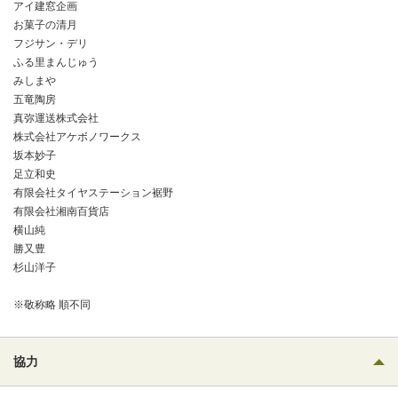
アイ建窓企画
お菓子の清月
フジサン・デリ
ふる里まんじゅう
みしまや
五竜陶房
真弥運送株式会社
株式会社アケボノワークス
坂本妙子
足立和史
有限会社タイヤステーション裾野
有限会社湘南百貨店
横山純
勝又豊
杉山洋子
※敬称略 順不同
協力