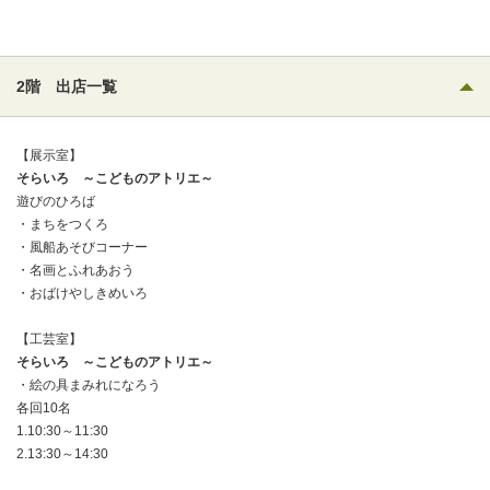
2階 出店一覧
【展示室】
そらいろ ～こどものアトリエ～
遊びのひろば
・まちをつくろ
・風船あそびコーナー
・名画とふれあおう
・おばけやしきめいろ
【工芸室】
そらいろ ～こどものアトリエ～
・絵の具まみれになろう
各回10名
1.10:30～11:30
2.13:30～14:30