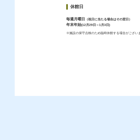
休館日
毎週月曜日
（祝日に当たる場合はその翌日）
年末年始
(12月29日～1月3日)
※施設の保守点検のため臨時休館する場合がござい