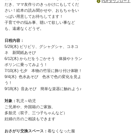
PDFダウンロード
だき、ママ友作りのきっかけにもしてくだ
さい！絵本の読み聞かせや、おもちゃをい
っぱい用意してお待ちしてます！
子育て中の悩み事、聴いて欲しい事など
も、遠慮なくどうぞ。
日程内容：
5/29(木) ビリビリ、グシャグシャ、コネコ
ネ 新聞紙あそび
6/12(木) からだをうごかそう 体操やトラン
ポリンに乗ってみよう！
7/10(木) 七夕 本物の竹笹に飾り付け体験！
9/4(木) 色水あそび 色水で色の変化を見よ
う！
9/18(木) 音あそび 簡単な楽器に触れよう♪
対象：
乳児～幼児
ご兄弟や、外国籍のご家族、
多胎児（双子、三つ子ちゃんなど）
妊婦の方のご相談もできます
おさがり交換スペース：
着なくなった服