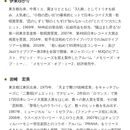
伊東ゆかり
東京都出身。中尾ミエ、園まりとともに「3人娘」としてトリオを組
み、人気者に。”小指の思い出”の爆発的ヒットで日本レコード大賞・歌
唱賞受賞。”恋のしずく”朝のくちずけ”知らなかったの”とたてつづけに大
ヒット。1969年、NHK紅白歌合戦・紅組司会を担当。”陽はまた昇る”が
第一回東京音楽祭・歌唱賞受賞。2007年、第49回日本レコード大賞企
画賞を受賞。2016年、歌手生活初めてのライブハウスでのJazzライブ
ツアーを開催。2018年、「歌い始めて65周年記念コンサート」及び
Jazzライブツアー第3弾を全国で開催。米ジャズバンド・MJQのピアニ
スト、デビッド・マシューズを迎え製作したアルバム「メモリーズ・オ
ブ・ミー」、「メモリーズ・オブ・ミー2」好評発売中。
岩崎 宏美
東京都江東区出身。1975年、「天まで響け!!岩崎宏美」をキャッチフレ
ーズに「二重唱(デュエット)」でデビュー。2作目の「ロマンス」で第
17回日本レコード大賞新人賞をはじめ、数々の新人賞を受賞。その後
「思秋期」「聖母たちのララバイ」など、数々のヒット曲を生み出す。
1987年、ミュージカル「レ・ミゼラブル」(ファンティーヌ役)に出演。
2006年、ラスベガスでバリー・マニロウと共演、2007年にはチェコフ
ィルハーモニー管弦楽団とのコラボ・アルバム「PRAHA」をリリース
するなど、海外での活動も展開。2017年、全国公開のディズニー実写映