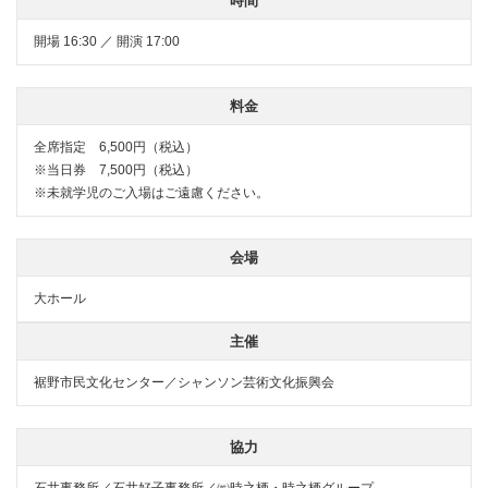
時間
開場 16:30 ／ 開演 17:00
料金
全席指定 6,500円（税込）
※当日券 7,500円（税込）
※未就学児のご入場はご遠慮ください。
会場
大ホール
主催
裾野市民文化センター／シャンソン芸術文化振興会
協力
石井事務所／石井好子事務所／㈱時之栖・時之栖グループ