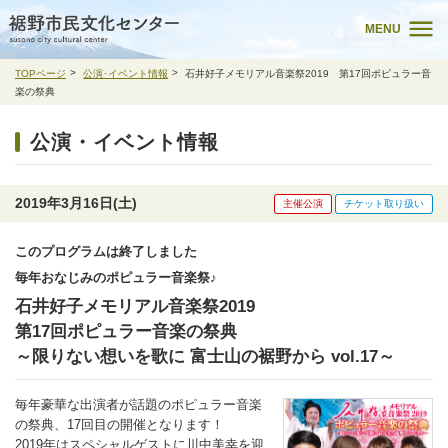
MENU
TOPページ
公演･イベント情報
石井好子メモリアル音楽祭2019 第17回ポピュラー音
楽の祭典
公演・イベント情報
2019年3月16日(土)
主催公演
チケット取り扱い
このプログラムは終了しました
毎年おなじみのポピュラー音楽祭♪
石井好子メモリアル音楽祭2019
第17回ポピュラー音楽の祭典
～限りない想いを歌に 富士山の裾野から vol.17～
毎年豪華な出演者が話題のポピュラー音楽
の祭典、17回目の開催となります！
2019年はスペシャルゲストに川中美幸を迎