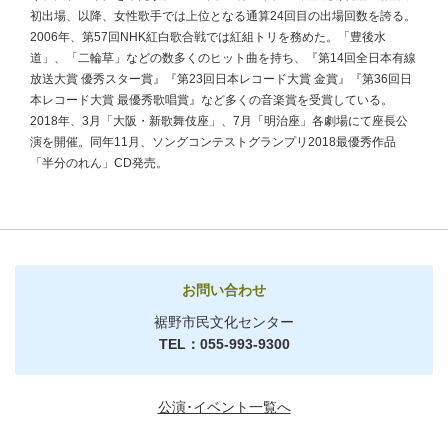
初出場、以降、女性歌手では上位となる通算24回目の出場回数を誇る。
2006年、第57回NHK紅白歌合戦では紅組トリを務めた。「豊後水
道」、「二輪草」などの数多くのヒット曲を持ち、『第14回全日本有線
放送大賞 優秀スター賞』『第23回日本レコード大賞 金賞』『第36回日
本レコード大賞 最優秀歌唱賞』など多くの音楽賞を受賞している。
2018年、3月「大阪・新歌舞伎座」、7月「明治座」各劇場にて座長公
演を開催。同年11月、ソングコンテストグランプリ2018最優秀作品
「半分のれん」CD発売。
お問い合わせ
裾野市民文化センター
TEL：055-993-9300
公演･イベント一覧へ