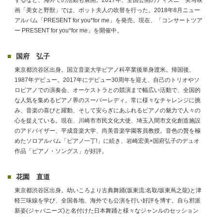
画「美女と野獣」では、ポット夫人の吹替を行った。2018年8月ニュー
アルバム「PRESENT for you*for me」を発売。現在、「コンサートツア
ー PRESENT for you*for me」を開催中。
国府 弘子
東京都渋谷区出身。国立音楽大学ピアノ科卒業後単身渡米。帰国後、
1987年デビュー。2017年にデビュー30周年を迎え、自己のトリオやソ
ロピアノでの演奏会、オーケストラとの競演まで幅広い活動で、全国的
な人気を集めるピアノ界のスーパーレディ。常に様々なチャレンジに挑
み、音楽の喜びと躍動、そして安らぎにあふれるピアノの魅力で人々の
心を捉えている。現在、川崎市市民文化大使、埼玉入間市文化創造施設
のアドバイザー、平成音楽大学、尚美音楽学園客員教授。音色の贅を極
めたソロアルバム「ピアノ一丁!」に続き、岩崎宏美×国府弘子のデュオ
作品「ピアノ・ソングス」が好評。
花園 直道
東京都渋谷区出身。幼いころより古典舞踊(坂東流:名取/坂東蔦之龍)と津
軽三味線を学び、全国各地、海外でも公演を行い好評を博す。自ら邪派
新姿(ジャパニーズ)と名付けた日本舞踊と様々なジャンルのセッション