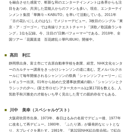
を融合させた感覚で、斬新な和のエンターテインメントは各界からも注
目をあつめ、共演した芸能人からのファンも多い。現在、エンターテイ
ンメント集団「華舞斗～KABUTO」を率いて活動している。2011年
「古の花(いにしえのはな)」でメジャーデビュー。3枚目のシングル「東
京・ア・ゴーゴー」では有線リクエストチャート「演歌／歌謡曲ランキ
ング」1位を記録。今、注目の”日舞パフォーマー”である。2018年、全
国ツアー「花園直道 百花繚乱☆華FUBUKI」開催中。
髙田 利江
静岡県出身。富士市にて吉原自動車学校を創業、経営。NHK文化センタ
ーのカルチャー講座をきっかけシャンソンの道に進む。芝メルパルクホ
ールにて毎年開催されるシャンソンの祭典「シャンソンフォーリー」に
レギュラー出演。01年から始めた交通事故撲滅の願い「シャンソンとク
ラシックの夕べ」(富士市ロゼシアター大ホール)は第17回を数える。人
気歌手秋川雅史の才能をいち早く見出した育ての親的存在でもある。
川中 美幸（スペシャルゲスト）
大阪府吹田市出身。1973年、春日はるみの名前でデビュー後、1977年
に改名して再デビュー。1980年、「ふたり酒」が爆発的なヒットとな
り、大ブレイクを果たす。1981年、『第32回NHK紅白歌合戦』で紅白