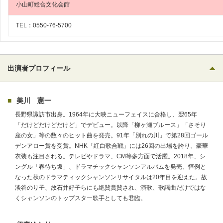
小山町総合文化会館
TEL：0550-76-5700
出演者プロフィール
美川 憲一
長野県諏訪市出身。1964年に大映ニューフェイスに合格し、翌65年
「だけどだけどだけど」でデビュー。以降「柳ヶ瀬ブルース」「さそり
座の女」等の数々のヒット曲を発売。91年「別れの川」で第28回ゴール
デンアロー賞を受賞。NHK「紅白歌合戦」には26回の出場を誇り、豪華
衣装も注目される。テレビやドラマ、CM等多方面で活躍。2018年、シ
ングル「春待ち坂」、ドラマチックシャンソンアルバムを発売、恒例と
なった秋のドラマティックシャンソンリサイタルは20年目を迎えた。故
淡谷のり子、故石井好子らにも絶賛賞賛され、演歌、歌謡曲だけではな
くシャンソンのトップスター歌手としても君臨。