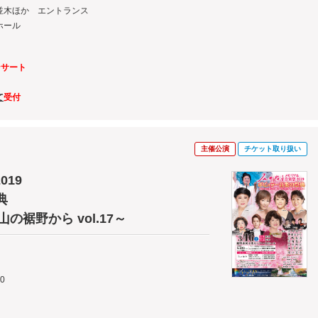
並木ほか エントランス
ホール
ンサート
て
受付
主催公演
チケット取り扱い
19
典
裾野から vol.17～
0