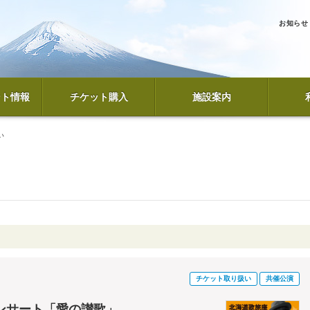
お知らせ
ント情報
チケット購入
施設案内
い
チケット取り扱い
共催公演
ンサート「愛の讃歌」