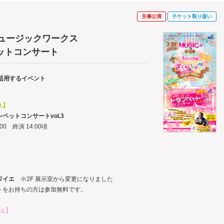
主催公演
チケット取り扱い
ミュージックワークス
ットコンサート
活用するイベント
ス】
ペットコンサートvol.3
00 終演 14:00頃
ワイエ
※2F 展示室から変更になりました
をお持ちの方は参加無料です。
シェ】