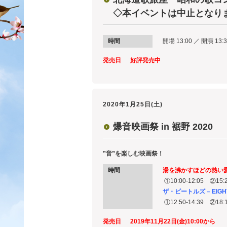
◇本イベントは中止となり
時間
開場 13:00 ／ 開演 13:3
発売日
好評発売中
2020年1月25日(土)
爆音映画祭 in 裾野 2020
”音”を楽しむ映画祭！
時間
湯を沸かすほどの熱い
①10:00-12:05 ②15:2
ザ・ビートルズ – EIGHT 
①12:50-14:39 ②18:1
発売日
2019年
11月22日(金)10:00から