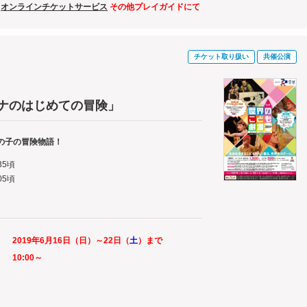
・
オンラインチケットサービス
その他プレイガイドにて
チケット取り扱い
共催公演
アナのはじめての冒険」
の子の冒険物語！
:35頃
:05頃
2019年6月16日（
日
）～22日（
土
）まで
10:00～