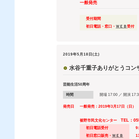
一般発売
受付期間
初日電話・窓口・
ＷＥＢ
受付
2019年5月18日(土)
水谷千重子ありがとうコン
芸能生活50周年
時間
開場 17:00 ／ 開演 17:3
発売日
一般発売：2019年
3月17日（
日
）
TEL：055
裾野市民文化センター
初日電話受付
9
初日窓口販売・
ＷＥＢ
1