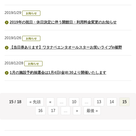
2019/1/29
お知らせ
2019年の祝日・休日決定に伴う開館日・利用料金変更のお知らせ
2019/1/26
お知らせ
【当日券あります】ワタナベエンタオールスターお笑いライブin裾野
2018/12/28
お知らせ
1月の施設予約抽選会は1月4日(金)8:30より開催いたします
15 / 18
« 先頭
«
...
10
...
13
14
15
16
17
...
»
最後 »