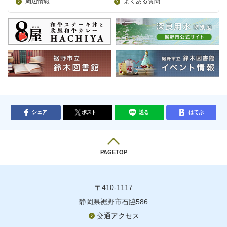
周辺情報
よくある質問
シェア
ポスト
送る
はてぶ
PAGETOP
〒410-1117
静岡県裾野市石脇586
交通アクセス