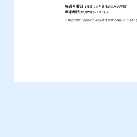
毎週月曜日
（祝日に当たる場合はその翌日）
年末年始
(12月29日～1月3日)
※施設の保守点検のため臨時休館する場合がござい