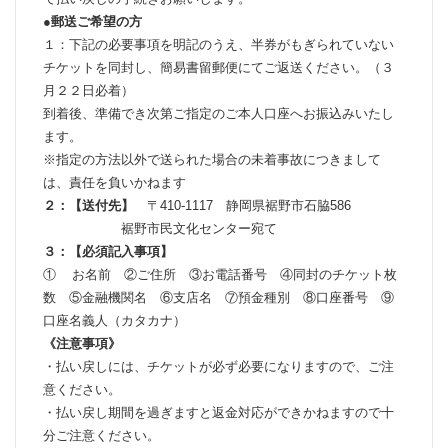
●郵送ご希望の方
１：下記の必要事項を明記のうえ、半券がもぎられていない
チケットを同封し、簡易書留郵便にてご返送ください。（３
月２２日必着）
到着後、準備でき次第ご指定のご本人口座へお振込みいたし
ます。
※指定の方法以外で送られた場合の未着事故につきまして
は、責任を負いかねます
２：【送付先】
〒410-1117 静岡県裾野市石脇586
裾野市民文化センター宛て
３：【必須記入事項】
① お名前 ②ご住所 ③お電話番号 ④同封のチケット枚
数 ⑤金融機関名 ⑥支店名 ⑦預金種別 ⑧口座番号 ⑨
口座名義人（カタカナ）
《注意事項》
・払い戻しには、チケットが必ず必要になりますので、ご注
意ください。
・払い戻し期間を過ぎますと返金対応ができかねますので十
分ご注意ください。