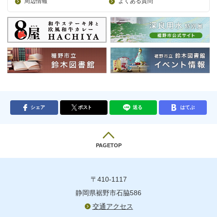
周辺情報
よくある質問
シェア
ポスト
送る
はてぶ
PAGETOP
〒410-1117
静岡県裾野市石脇586
交通アクセス